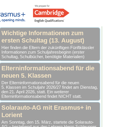
Wichtige Informationen zum
ersten Schultag (13. August)
Hier finden die Eltern der zukünftigen Fünftklässler
Informationen zum Schuljahresbeginn (erster
Schultag, Schulbücher, benötigte Materialien)
Elterninformationsabend für die
neuen 5. Klassen
Der Elterninformationsabend für die neuen
5. Klassen im Schuljahr 2026/27 findet am Dienstag,
den 21. April 2026, statt. Ein weiterer
Elterninformationsabend findet NICHT statt.
Solarauto-AG mit Erasmus+ in
Lorient
Am Sonntag, den 15. März, startete die Solarauto-
AG – bestehend aus den Lehrern Herrn Schleupner